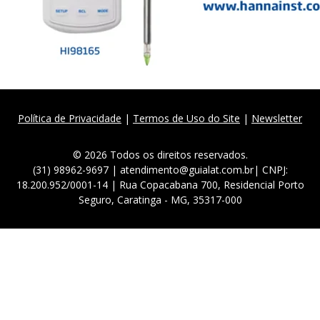
Política de Privacidade
|
Termos de Uso do Site
|
Newsletter
© 2026 Todos os direitos reservados.
(31) 98962-9697 | atendimento@guialat.com.br| CNPJ:
18.200.952/0001-14 | Rua Copacabana 700, Residencial Porto
Seguro, Caratinga - MG, 35317-000