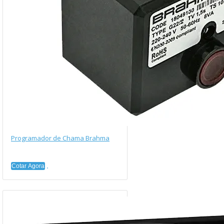
Programador de Chama Brahma
Cotar Agora