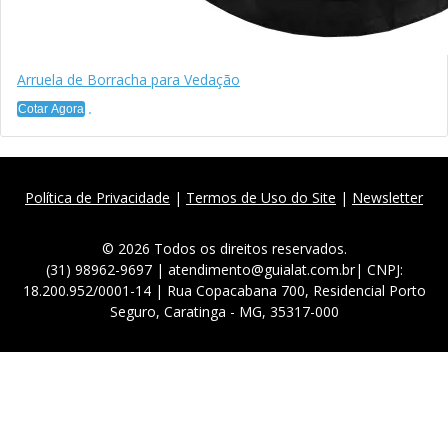
Arruela de Borracha para Vedação
Cotar Agora
Política de Privacidade
|
Termos de Uso do Site
|
Newsletter
© 2026 Todos os direitos reservados.
(31) 98962-9697 | atendimento@guialat.com.br| CNPJ:
18.200.952/0001-14 | Rua Copacabana 700, Residencial Porto
Seguro, Caratinga - MG, 35317-000