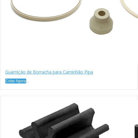
Guarnição de Borracha para Caminhão Pipa
Cotar Agora