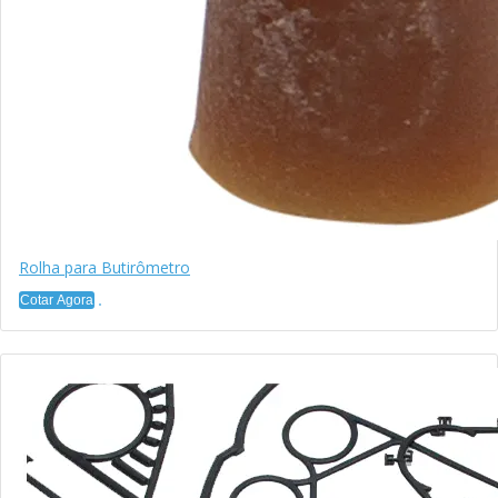
Rolha para Butirômetro
Cotar Agora