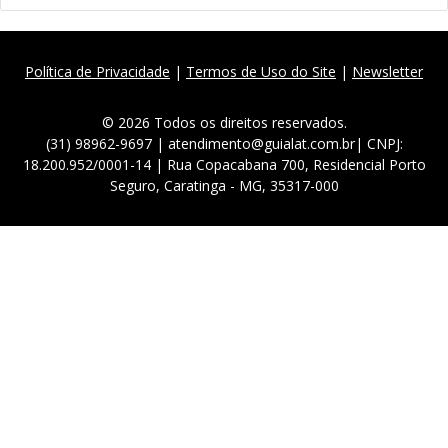
Política de Privacidade
|
Termos de Uso do Site
|
Newsletter
© 2026 Todos os direitos reservados.
(31) 98962-9697 | atendimento@guialat.com.br| CNPJ:
18.200.952/0001-14 | Rua Copacabana 700, Residencial Porto
Seguro, Caratinga - MG, 35317-000