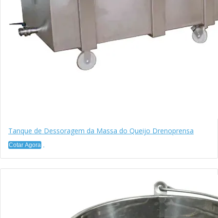
Tanque de Dessoragem da Massa do Queijo Drenoprensa
Cotar Agora