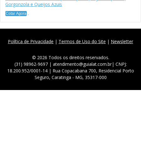
Gorgonzola e Queijos Azuis
Cotar Agora
Política de Privacidade
|
Termos de Uso do Site
|
Newsletter
© 2026 Todos os direitos reservados.
(31) 98962-9697 | atendimento@guialat.com.br| CNPJ:
18.200.952/0001-14 | Rua Copacabana 700, Residencial Porto
Seguro, Caratinga - MG, 35317-000