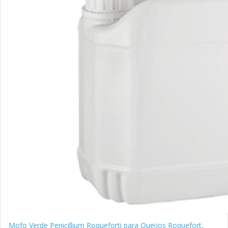
Mofo Verde Penicillium Roqueforti para Queijos Roquefort,