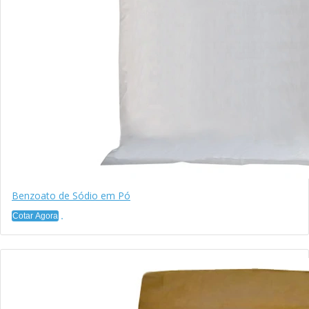
Benzoato de Sódio em Pó
Cotar Agora