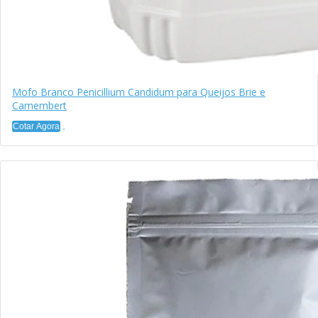
Mofo Branco Penicillium Candidum para Queijos Brie e
Camembert
Cotar Agora