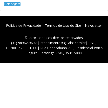
Cotar Agora
Política de Privacidade
|
Termos de Uso do Site
|
Newsletter
© 2026 Todos os direitos reservados.
(31) 98962-9697 | atendimento@guialat.com.br| CNPJ:
18.200.952/0001-14 | Rua Copacabana 700, Residencial Porto
Seguro, Caratinga - MG, 35317-000