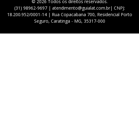
© 2026 Todos os direitos reservados.
(31) 98962-9697 | atendimento@guialat.com.br| CNPJ:
18.200.952/0001-14 | Rua Copacabana 700, Residencial Porto
Seguro, Caratinga - MG, 35317-000