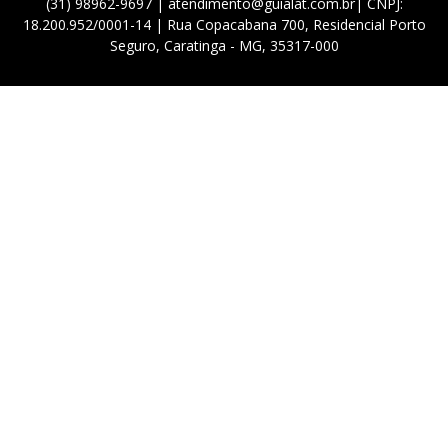
(31) 98962-9697 | atendimento@guialat.com.br| CNPJ:
18.200.952/0001-14 | Rua Copacabana 700, Residencial Porto
Seguro, Caratinga - MG, 35317-000