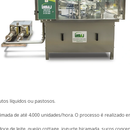
utos líquidos ou pastosos.
imada de até 4.000 unidades/hora. O processo é realizado 
ce de leite, queijo cottage, iogurte bicamada, sucos concent