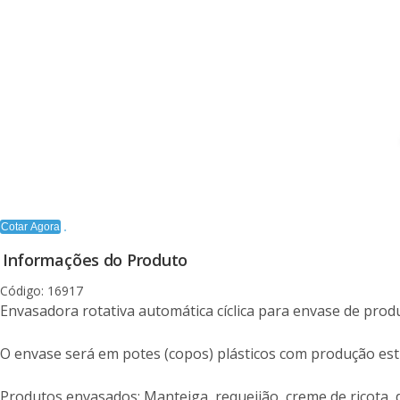
Cotar Agora
Informações do Produto
Código: 16917
Envasadora rotativa automática cíclica para envase de prod
O envase será em potes (copos) plásticos com produção est
Produtos envasados: Manteiga, requeijão, creme de ricota, do