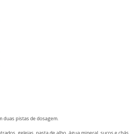
em duas pistas de dosagem.
rados, geleias, pasta de alho, água mineral, sucos e chás.