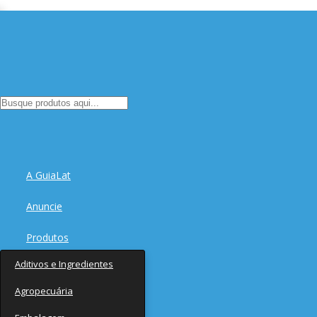
A GuiaLat
Anuncie
Produtos
Aditivos e Ingredientes
Fornecedores
Agropecuária
Notícias