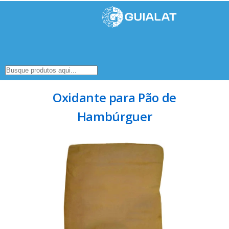
Oxidante para Pão de
Hambúrguer