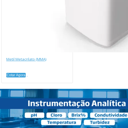
Metil Metacrilato (MMA)
Cotar Agora