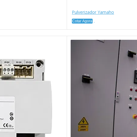
Pulverizador Yamaho
Cotar Agora