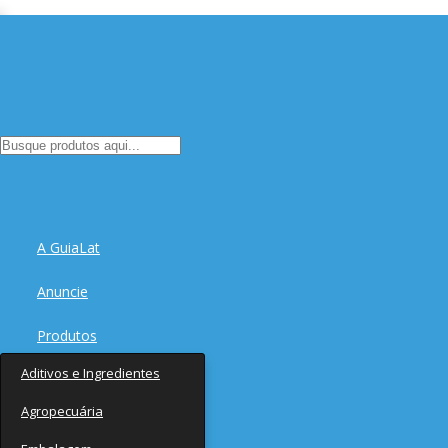
A GuiaLat
Anuncie
Produtos
Aditivos e Ingredientes
Fornecedores
Agropecuária
Notícias