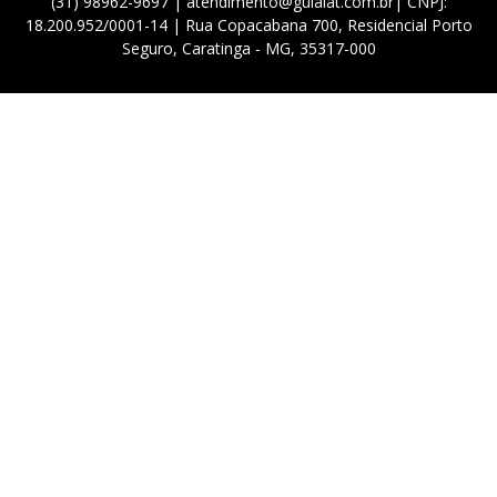
(31) 98962-9697 | atendimento@guialat.com.br| CNPJ:
18.200.952/0001-14 | Rua Copacabana 700, Residencial Porto
Seguro, Caratinga - MG, 35317-000