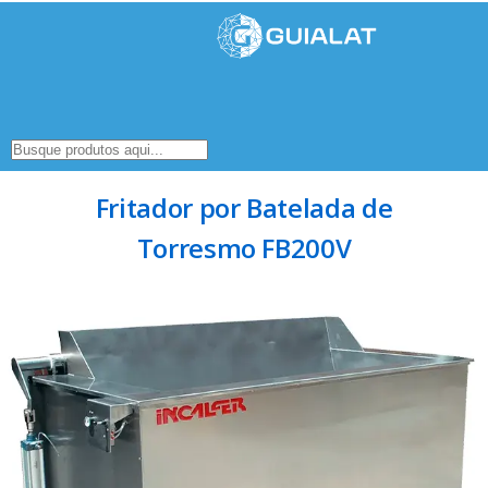
Fritador por Batelada de
Torresmo FB200V