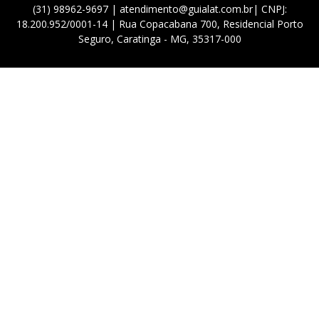
(31) 98962-9697 | atendimento@guialat.com.br| CNPJ:
18.200.952/0001-14 | Rua Copacabana 700, Residencial Porto
Seguro, Caratinga - MG, 35317-000