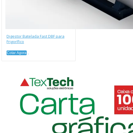
Digestor Batelada Fast DBF para
Frigorífico
Cotar Agora