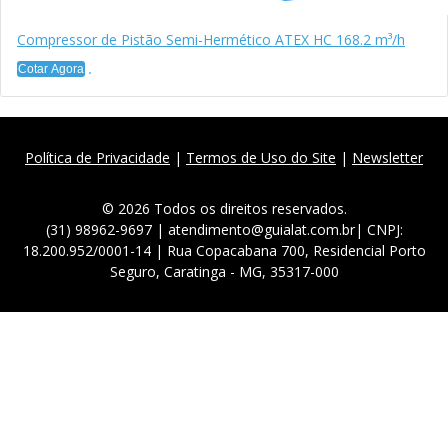
Compressor de Pistão Semi-Hermético ATEX HC 168.2 m³/h
Cotar Agora
Política de Privacidade
|
Termos de Uso do Site
|
Newsletter
© 2026 Todos os direitos reservados.
(31) 98962-9697 | atendimento@guialat.com.br| CNPJ:
18.200.952/0001-14 | Rua Copacabana 700, Residencial Porto
Seguro, Caratinga - MG, 35317-000