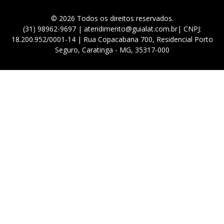
© 2026 Todos os direitos reservados.
(31) 98962-9697 | atendimento@guialat.com.br| CNPJ:
18.200.952/0001-14 | Rua Copacabana 700, Residencial Porto
Seguro, Caratinga - MG, 35317-000