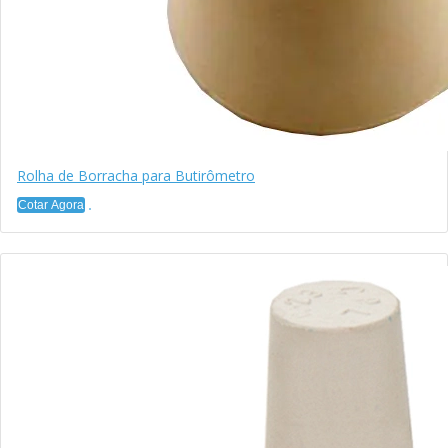
Rolha de Borracha para Butirômetro
Cotar Agora