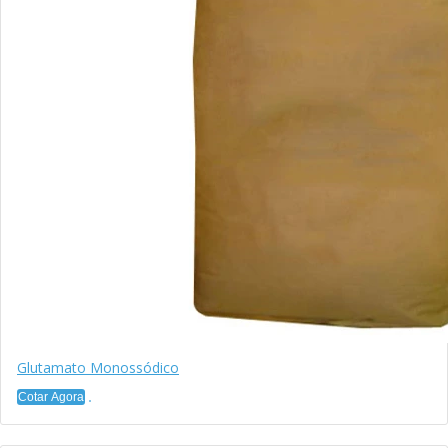
Glutamato Monossódico
Cotar Agora