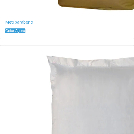
Metilparabeno
Cotar Agora