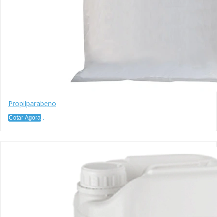
Propilparabeno
Cotar Agora