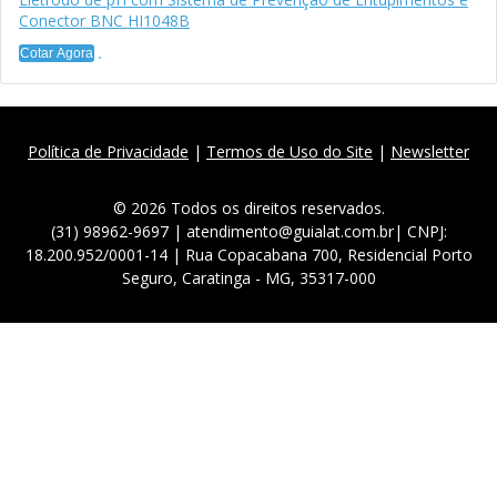
Conector BNC HI1048B
Cotar Agora
Política de Privacidade
|
Termos de Uso do Site
|
Newsletter
© 2026 Todos os direitos reservados.
(31) 98962-9697 | atendimento@guialat.com.br| CNPJ:
18.200.952/0001-14 | Rua Copacabana 700, Residencial Porto
Seguro, Caratinga - MG, 35317-000