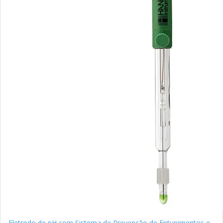
Eletrodo de pH com Sistema de Prevenção de Entupimentos e