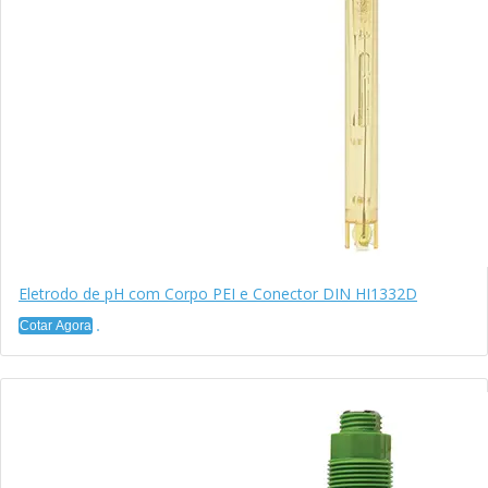
Eletrodo de pH com Corpo PEI e Conector DIN HI1332D
Cotar Agora