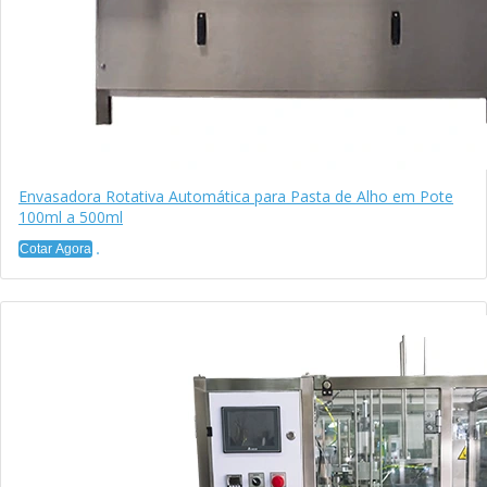
Envasadora Rotativa Automática para Pasta de Alho em Pote
100ml a 500ml
Cotar Agora