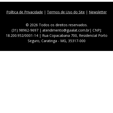
Política de Privacidade
|
Termos de Uso do Site
|
Newsletter
© 2026 Todos os direitos reservados.
(31) 98962-9697 | atendimento@guialat.com.br| CNPJ:
18.200.952/0001-14 | Rua Copacabana 700, Residencial Porto
Seguro, Caratinga - MG, 35317-000