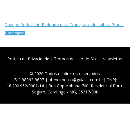
Tanque Rodoviário Redondo para Transporte de Leite a Granel
Cotar Agora
Política de Privacidade
|
Termos de Uso do Site
|
Newsletter
© 2026 Todos os direitos reservados.
(31) 98962-9697 | atendimento@guialat.com.br| CNPJ:
18.200.952/0001-14 | Rua Copacabana 700, Residencial Porto
Seguro, Caratinga - MG, 35317-000