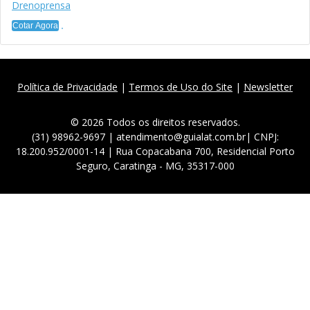
Drenoprensa
Cotar Agora
Política de Privacidade
|
Termos de Uso do Site
|
Newsletter
© 2026 Todos os direitos reservados.
(31) 98962-9697 | atendimento@guialat.com.br| CNPJ:
18.200.952/0001-14 | Rua Copacabana 700, Residencial Porto
Seguro, Caratinga - MG, 35317-000