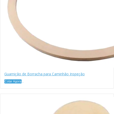
Guarnição de Borracha para Caminhão Inspeção
Cotar Agora