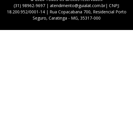
(31) 98962-9697 | atendimento@guialat.com.br| CNPJ:
18.200.952/0001-14 | Rua Copacabana 700, Residencial Porto
Seguro, Caratinga - MG, 35317-000