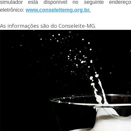
simulador está disponível no seguinte endereço
eletrônico:
www.conseleitemg.org.br.
As informações são do Conseleite-MG.