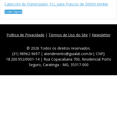
Cabeçote do Pulverizador TCL para Frascos de 500ml Kimble
Cotar Agora
Política de Privacidade
|
Termos de Uso do Site
|
Newsletter
© 2026 Todos os direitos reservados.
(31) 98962-9697 | atendimento@guialat.com.br| CNPJ:
18.200.952/0001-14 | Rua Copacabana 700, Residencial Porto
Seguro, Caratinga - MG, 35317-000