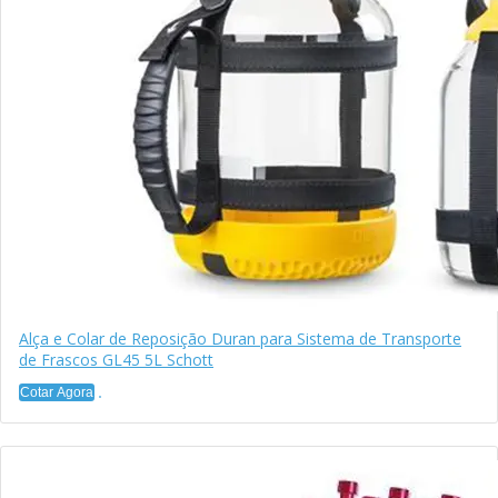
Alça e Colar de Reposição Duran para Sistema de Transporte
de Frascos GL45 5L Schott
Cotar Agora