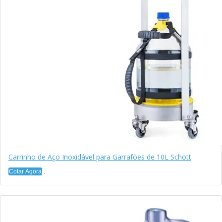
Carrinho de Aço Inoxidável para Garrafões de 10L Schott
Cotar Agora