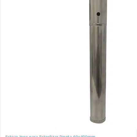
Estojo Inox para Esterilizar Pipeta 60x400mm