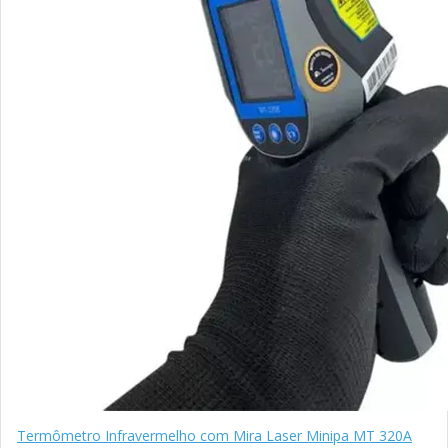
Termômetro Infravermelho com Mira Laser Minipa MT 320A