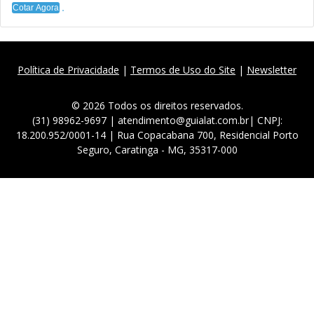
Cotar Agora
Política de Privacidade
|
Termos de Uso do Site
|
Newsletter
© 2026 Todos os direitos reservados.
(31) 98962-9697 | atendimento@guialat.com.br| CNPJ:
18.200.952/0001-14 | Rua Copacabana 700, Residencial Porto
Seguro, Caratinga - MG, 35317-000