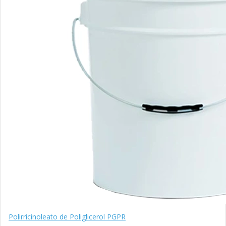
Polirricinoleato de Poliglicerol PGPR