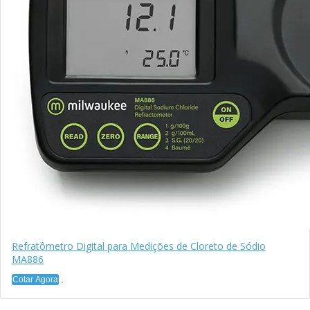
Refratômetro Digital para Medições de Cloreto de Sódio
MA886
Cotar Agora