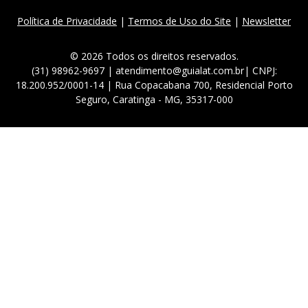
Política de Privacidade
|
Termos de Uso do Site
|
Newsletter
© 2026 Todos os direitos reservados.
(31) 98962-9697 | atendimento@guialat.com.br| CNPJ:
18.200.952/0001-14 | Rua Copacabana 700, Residencial Porto
Seguro, Caratinga - MG, 35317-000