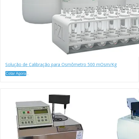
Solução de Calibração para Osmômetro 500 mOsm/Kg
Cotar Agora