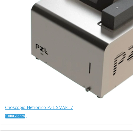
Crioscópio Eletrônico PZL SMART7
Cotar Agora