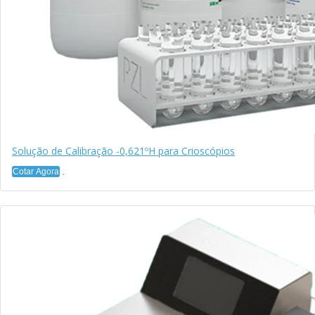
Solução de Calibração -0,621ºH para Crioscópios
Cotar Agora