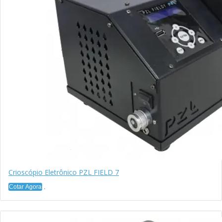
Crioscópio Eletrônico PZL FIELD 7
Cotar Agora