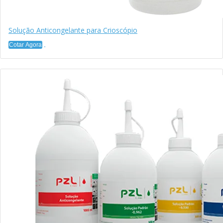
Solução Anticongelante para Crioscópio
Cotar Agora