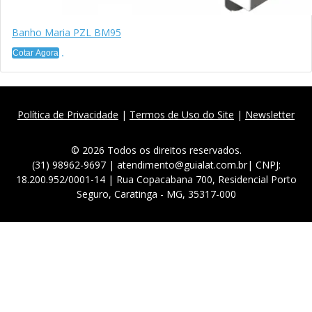
Banho Maria PZL BM95
Cotar Agora
Política de Privacidade
|
Termos de Uso do Site
|
Newsletter
© 2026 Todos os direitos reservados.
(31) 98962-9697 | atendimento@guialat.com.br| CNPJ:
18.200.952/0001-14 | Rua Copacabana 700, Residencial Porto
Seguro, Caratinga - MG, 35317-000