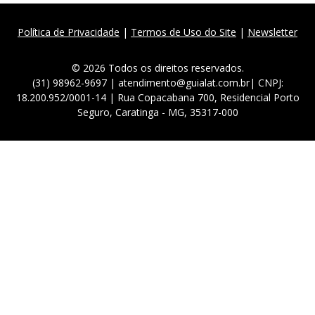
Política de Privacidade
|
Termos de Uso do Site
|
Newsletter
© 2026 Todos os direitos reservados.
(31) 98962-9697 | atendimento@guialat.com.br| CNPJ:
18.200.952/0001-14 | Rua Copacabana 700, Residencial Porto
Seguro, Caratinga - MG, 35317-000