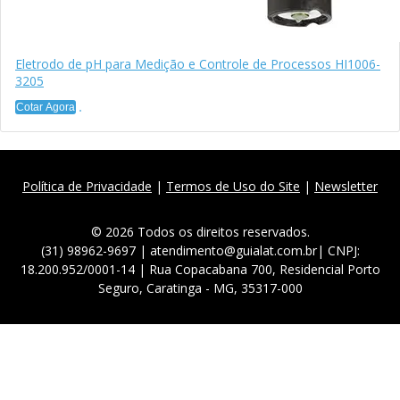
Eletrodo de pH para Medição e Controle de Processos HI1006-
3205
Cotar Agora
Política de Privacidade
|
Termos de Uso do Site
|
Newsletter
© 2026 Todos os direitos reservados.
(31) 98962-9697 | atendimento@guialat.com.br| CNPJ:
18.200.952/0001-14 | Rua Copacabana 700, Residencial Porto
Seguro, Caratinga - MG, 35317-000