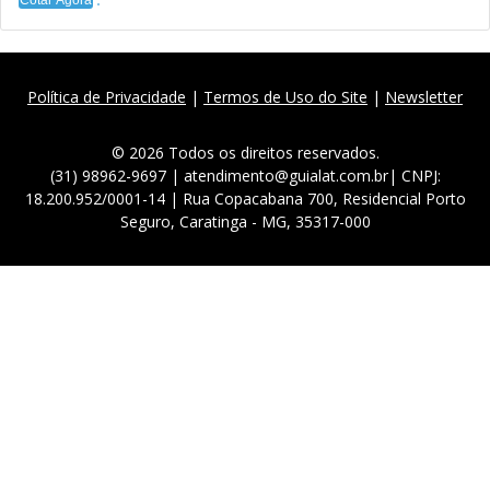
Política de Privacidade
|
Termos de Uso do Site
|
Newsletter
© 2026 Todos os direitos reservados.
(31) 98962-9697 | atendimento@guialat.com.br| CNPJ:
18.200.952/0001-14 | Rua Copacabana 700, Residencial Porto
Seguro, Caratinga - MG, 35317-000