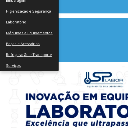
Embalagem
Contato
Higienização e Segurança
Laboratório
Máquinas e Equipamentos
Peças e Acessórios
Refrigeração e Transporte
Serviços