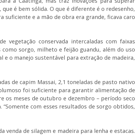
para a Caatinga, mas traz inovações para superar
 que é bem sólida. O que é diferente é o redesenho,
 suficiente e a mão de obra era grande, ficava caro
 de vegetação conservada intercaladas com faixas
s como sorgo, milheto e feijão guandu, além do uso
al e o manejo sustentável para extração de madeira,
adas de capim Massai, 2,1 toneladas de pasto nativo
lumoso foi suficiente para garantir alimentação de
tre os meses de outubro e dezembro – período seco
a. “Somente com esses resultados de sorgo obtidos,
a venda de silagem e madeira para lenha e estacas.