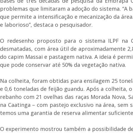
bases de três décadas de pesquisa da Embrapa Ca
problemas que limitaram a adoção do sistema. “A ba
que permite a intensificação e mecanização da área
e laborioso”, destaca o pesquisador.
O redesenho proposto para o sistema ILPF na Caa
desmatadas, com área útil de aproximadamente 2,8 
do capim Massai e pastagem nativa. A ideia é permi
que pode conservar até 50% da vegetação nativa.
Na colheita, foram obtidas para ensilagem 25 tonel
e 0,6 toneladas de feijão guandu. Após a colheita,
rebanho com 21 ovelhas das raças Morada Nova, Sa
na Caatinga – com pastejo exclusivo na área, sem 
temos uma garantia de reserva alimentar suficiente
O experimento mostrou também a possibilidade de o