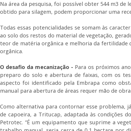
Na área da pesquisa, foi possível obter 544 m3 de 
obtido para silagem, podem proporcionar uma recei
Todas essas potencialidades se somam às caracterí
ao solo dos restos do material de vegetação, gerad
teor de matéria orgânica e melhoria da fertilidade
orgânica.
O desafio da mecanização -
Para os próximos ano
preparo do solo e abertura de faixas, com os te
aspecto foi identificado pela Embrapa como obst
manual para abertura de áreas requer mão de obra
Como alternativa para contornar esse problema, j
de capoeira, a Tritucap, adaptada às condições d
Petrotec. “É um equipamento que suprime a vegeta
trabalho manual, seria cerca de 0,1 hectare por d