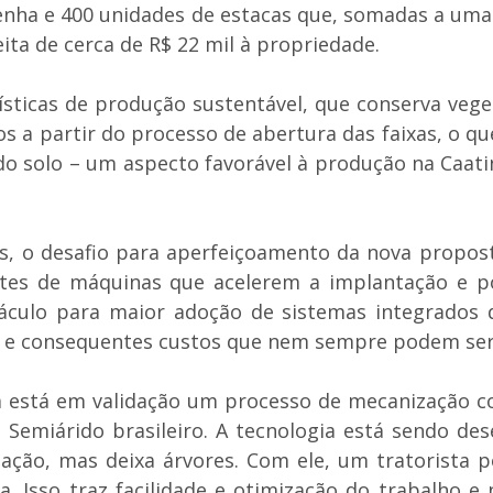
lenha e 400 unidades de estacas que, somadas a uma
ta de cerca de R$ 22 mil à propriedade.
sticas de produção sustentável, que conserva vege
os a partir do processo de abertura das faixas, o 
 do solo – um aspecto favorável à produção na Caat
s, o desafio para aperfeiçoamento da nova propost
stes de máquinas que acelerem a implantação e p
áculo para maior adoção de sistemas integrados 
 e consequentes custos que nem sempre podem ser 
á está em validação um processo de mecanização c
o Semiárido brasileiro. A tecnologia está sendo d
ção, mas deixa árvores. Com ele, um tratorista p
ia. Isso traz facilidade e otimização do trabalho