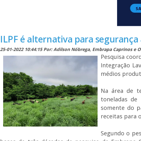
ILPF é alternativa para segurança
25-01-2022 10:44:15 Por: Adilson Nóbrega, Embrapa Caprinos e Ov
Pesquisa coor
Integração La
médios produt
Na área de te
toneladas de 
somente do pa
receitas para 
Segundo o pesq