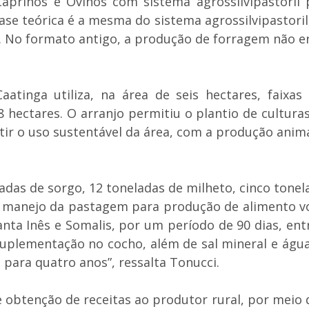
prinos e Ovinos com sistema agrossilvipastoril 
se teórica é a mesma do sistema agrossilvipastoril,
. No formato antigo, a produção de forragem não era
tinga utiliza, na área de seis hectares, faixas
hectares. O arranjo permitiu o plantio de cultura
tir o uso sustentável da área, com a produção anim
adas de sorgo, 12 toneladas de milheto, cinco tonel
 o manejo da pastagem para produção de alimento vo
nta Inês e Somalis, por um período de 90 dias, en
suplementação no cocho, além de sal mineral e águ
 para quatro anos”, ressalta Tonucci.
btenção de receitas ao produtor rural, por meio d