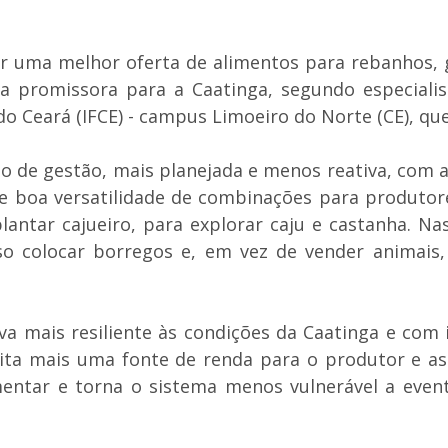
r uma melhor oferta de alimentos para rebanhos, g
a promissora para a Caatinga, segundo especialis
do Ceará (IFCE) - campus Limoeiro do Norte (CE), qu
e gestão, mais planejada e menos reativa, com a r
 boa versatilidade de combinações para produtores
lantar cajueiro, para explorar caju e castanha. N
sso colocar borregos e, em vez de vender animai
iva mais resiliente às condições da Caatinga e co
lita mais uma fonte de renda para o produtor e a
mentar e torna o sistema menos vulnerável a event