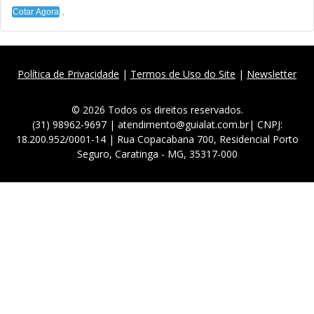
Cotar Agora
Política de Privacidade
|
Termos de Uso do Site
|
Newsletter
© 2026 Todos os direitos reservados.
(31) 98962-9697 | atendimento@guialat.com.br| CNPJ:
18.200.952/0001-14 | Rua Copacabana 700, Residencial Porto
Seguro, Caratinga - MG, 35317-000