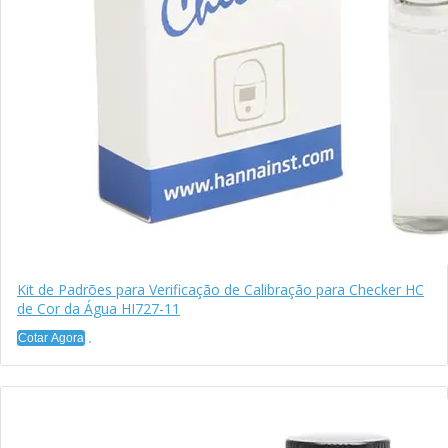
Kit de Padrões para Verificação de Calibração para Checker HC
de Cor da Água HI727-11
Cotar Agora