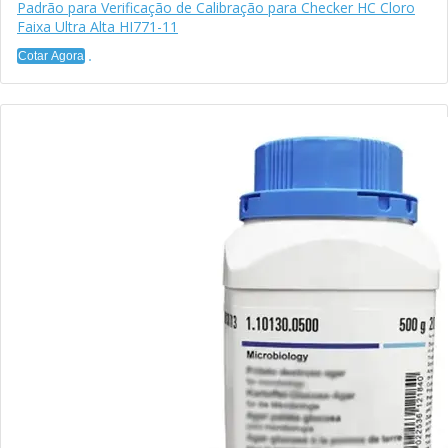
Padrão para Verificação de Calibração para Checker HC Cloro
Faixa Ultra Alta HI771-11
Cotar Agora