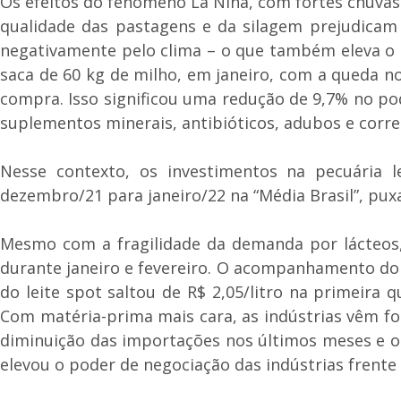
Os efeitos do fenômeno La Niña, com fortes chuvas 
qualidade das pastagens e da silagem prejudicam 
negativamente pelo clima – o que também eleva o p
saca de 60 kg de milho, em janeiro, com a queda no
compra. Isso significou uma redução de 9,7% no po
suplementos minerais, antibióticos, adubos e corr
Nesse contexto, os investimentos na pecuária l
dezembro/21 para janeiro/22 na “Média Brasil”, pu
Mesmo com a fragilidade da demanda por lácteos, 
durante janeiro e fevereiro. O acompanhamento do 
do leite spot saltou de R$ 2,05/litro na primeira 
Com matéria-prima mais cara, as indústrias vêm fo
diminuição das importações nos últimos meses e o
elevou o poder de negociação das indústrias frente 