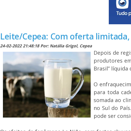
Leite/Cepea: Com oferta limitada,
24-02-2022 21:48:18 Por: Natália Grigol, Cepea
Depois de regi
produtores em 
Brasil” líquid
O enfraquecim
para toda cad
somada ao clim
no Sul do País
pode ser cons