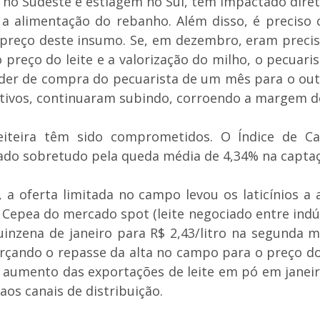
no Sudeste e estiagem no Sul, têm impactado direta
a alimentação do rebanho. Além disso, é preciso 
reço deste insumo. Se, em dezembro, eram precisos
 preço do leite e a valorização do milho, o pecuari
der de compra do pecuarista de um mês para o outr
etivos, continuaram subindo, corroendo a margem do
eiteira têm sido comprometidos. O Índice de Ca
xado sobretudo pela queda média de 4,34% na captaç
a oferta limitada no campo levou os laticínios a
Cepea do mercado spot (leite negociado entre indú
quinzena de janeiro para R$ 2,43/litro na segunda 
rçando o repasse da alta no campo para o preço do
 aumento das exportações de leite em pó em janeir
aos canais de distribuição.