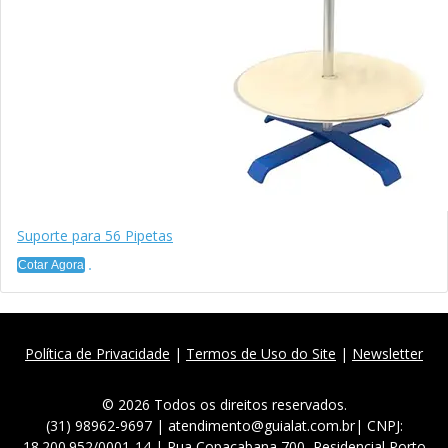
Suporte para 56 Pipetas
Cotar Agora
Política de Privacidade
|
Termos de Uso do Site
|
Newsletter
© 2026 Todos os direitos reservados.
(31) 98962-9697 | atendimento@guialat.com.br| CNPJ:
18.200.952/0001-14 | Rua Copacabana 700, Residencial Porto