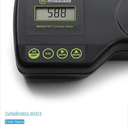
Turbidímetro MI415
Cotar Agora