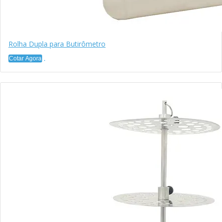
Rolha Dupla para Butirômetro
Cotar Agora