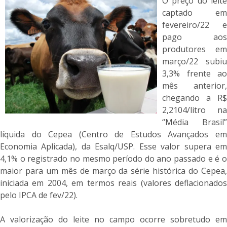
O preço do leite
captado em
fevereiro/22 e
pago aos
produtores em
março/22 subiu
3,3% frente ao
mês anterior,
chegando a R$
2,2104/litro na
“Média Brasil”
líquida do Cepea (Centro de Estudos Avançados em
Economia Aplicada), da Esalq/USP. Esse valor supera em
4,1% o registrado no mesmo período do ano passado e é o
maior para um mês de março da série histórica do Cepea,
iniciada em 2004, em termos reais (valores deflacionados
pelo IPCA de fev/22).
A valorização do leite no campo ocorre sobretudo em