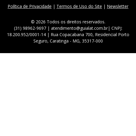
Política de Privacidade
|
Termos de Uso do Site
|
Newsletter
© 2026 Todos os direitos reservados.
(31) 98962-9697 | atendimento@guialat.com.br| CNPJ:
18.200.952/0001-14 | Rua Copacabana 700, Residencial Porto
Seguro, Caratinga - MG, 35317-000