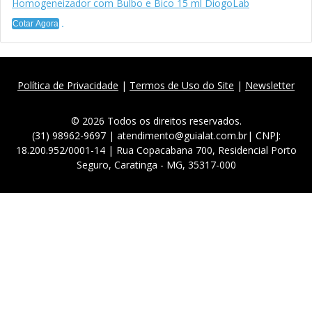
Homogeneizador com Bulbo e Bico 15 ml DiogoLab
Cotar Agora
Política de Privacidade
|
Termos de Uso do Site
|
Newsletter
© 2026 Todos os direitos reservados.
(31) 98962-9697 | atendimento@guialat.com.br| CNPJ:
18.200.952/0001-14 | Rua Copacabana 700, Residencial Porto
Seguro, Caratinga - MG, 35317-000