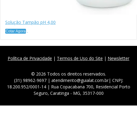
Solução Tampão pH 4,00
Cotar Agora
Política de Privacidade
|
Termos de Uso do Site
|
Newsletter
© 2026 Todos os direitos reservados.
(31) 98962-9697 | atendimento@guialat.com.br| CNPJ:
18.200.952/0001-14 | Rua Copacabana 700, Residencial Porto
Seguro, Caratinga - MG, 35317-000