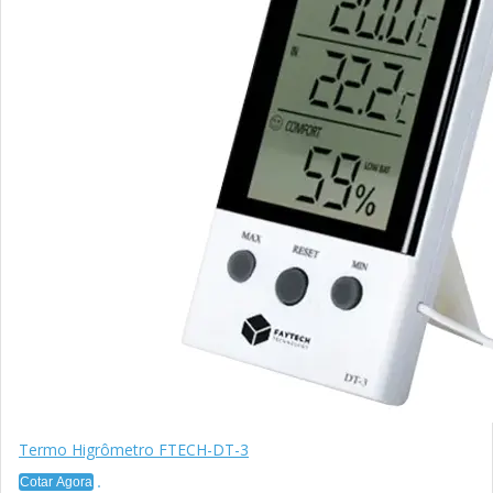
Termo Higrômetro FTECH-DT-3
Cotar Agora