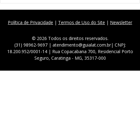
Política de Privacidade
|
Termos de Uso do Site
|
Newsletter
© 2026 Todos os direitos reservados.
(31) 98962-9697 | atendimento@guialat.com.br| CNPJ:
18.200.952/0001-14 | Rua Copacabana 700, Residencial Porto
Seguro, Caratinga - MG, 35317-000