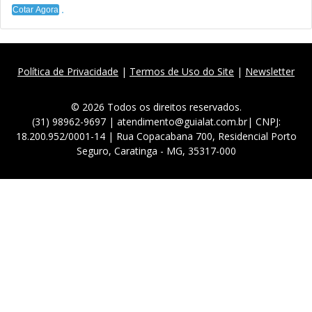
Cotar Agora
Política de Privacidade
|
Termos de Uso do Site
|
Newsletter
© 2026 Todos os direitos reservados.
(31) 98962-9697 | atendimento@guialat.com.br| CNPJ:
18.200.952/0001-14 | Rua Copacabana 700, Residencial Porto
Seguro, Caratinga - MG, 35317-000