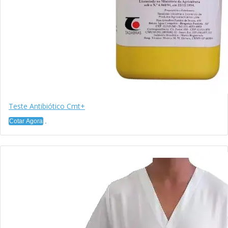
Teste Antibiótico Cmt+
Cotar Agora