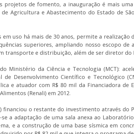
s projetos de fomento, a inauguração é mais uma 
ia de Agricultura e Abastecimento do Estado de S
 em uso há mais de 30 anos, permite a realização 
requências superiores, ampliando nosso escopo de 
 transporte e distribuição, além de ser diretor do 
 do Ministério da Ciência e Tecnologia (MCT): ac
 de Desenvolvimento Científico e Tecnológico (C
ica e atuador com R$ 80 mil da Financiadora de Es
 Alimentos (Renali) em 2012.
 financiou o restante do investimento através do 
z-se a adaptação de uma sala anexa ao Laboratóri
stema, e a construção de uma base sísmica em conc
 adquirido por R$ 82 mil e que integra o programa 