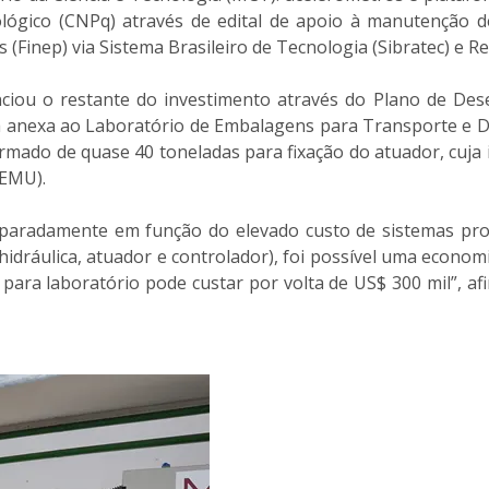
lógico (CNPq) através de edital de apoio à manutenção d
 (Finep) via Sistema Brasileiro de Tecnologia (Sibratec) e R
iou o restante do investimento através do Plano de Desen
anexa ao Laboratório de Embalagens para Transporte e Dist
mado de quase 40 toneladas para fixação do atuador, cuja i
(EMU).
paradamente em função do elevado custo de sistemas pro
idráulica, atuador e controlador), foi possível uma econo
para laboratório pode custar por volta de US$ 300 mil”, af