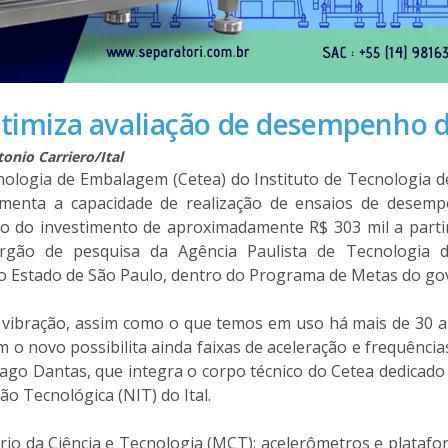
 otimiza avaliação de desempenho
tonio Carriero/Ital
ologia de Embalagem (Cetea) do Instituto de Tecnologia d
menta a capacidade de realização de ensaios de desem
uto do investimento de aproximadamente R$ 303 mil a parti
gão de pesquisa da Agência Paulista de Tecnologia do
 Estado de São Paulo, dentro do Programa de Metas do gov
 vibração, assim como o que temos em uso há mais de 30 an
 o novo possibilita ainda faixas de aceleração e frequênci
ago Dantas, que integra o corpo técnico do Cetea dedicado 
ão Tecnológica (NIT) do Ital.
ério da Ciência e Tecnologia (MCT): acelerômetros e plata