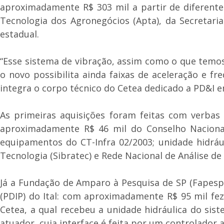
aproximadamente R$ 303 mil a partir de diferente
Tecnologia dos Agronegócios (Apta), da Secretar
estadual.
“Esse sistema de vibração, assim como o que temos
o novo possibilita ainda faixas de aceleração e f
integra o corpo técnico do Cetea dedicado a PD&I em
As primeiras aquisições foram feitas com verbas
aproximadamente R$ 46 mil do Conselho Nacional
equipamentos do CT-Infra 02/2003; unidade hidrául
Tecnologia (Sibratec) e Rede Nacional de Análise de
Já a Fundação de Amparo à Pesquisa de SP (Fapesp)
(PDIP) do Ital: com aproximadamente R$ 95 mil fe
Cetea, a qual recebeu a unidade hidráulica do si
atuador, cuja interface é feita por um controlador