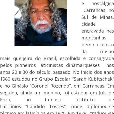
e nostálgica
Carrancas, no
Sul de Minas,
cidade
encravada nas
montanhas,
bem no centro
da região
mais queijeira do Brasil, escolhida e consagrada
pelos pioneiros laticinistas dinamarqueses nos
anos 20 e 30 do século passado. No início dos anos
1960 estudou no Grupo Escolar “Sarah Kubitschek”
e no Ginásio “Coronel Rozendo”, em Carrancas. Em
seguida, ainda um menino, foi estudar em Juiz de
Fora, no famoso Instituto de
Laticínios “Cândido Tostes”, onde diplomou-se
técnico em laticínios em 1970. Em 1979, graduou-se