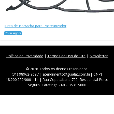
Junta de Borracha para Pasteurizador
Cotar Agora
Política de Privacidade
|
Termos de Uso do Site
|
Newsletter
© 2026 Todos os direitos reservados.
(31) 98962-9697 | atendimento@guialat.com.br| CNPJ:
18.200.952/0001-14 | Rua Copacabana 700, Residencial Porto
Seguro, Caratinga - MG, 35317-000