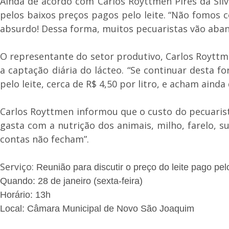
Ainda de acordo com Carlos Royttmen Pires da Silva
pelos baixos preços pagos pelo leite. “Não fomos c
absurdo! Dessa forma, muitos pecuaristas vão aband
O representante do setor produtivo, Carlos Royttm
a captação diária do lácteo. “Se continuar desta 
pelo leite, cerca de R$ 4,50 por litro, e acham ain
Carlos Royttmen informou que o custo do pecuarista
gasta com a nutrição dos animais, milho, farelo, 
contas não fecham”.
Serviço:
Reunião para discutir o preço do leite pago pelo
Quando: 28 de janeiro (sexta-feira)
Horário: 13h
Local: Câmara Municipal de Novo São Joaquim