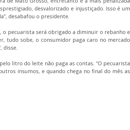
ira de Mato Grosso, entretanto é a mais penalizada
prestigiado, desvalorizado e injustiçado. Isso é um
a”, desabafou o presidente.
 o pecuarista será obrigado a diminuir o rebanho e
der, tudo sobe, o consumidor paga caro no mercado
 disse.
lo litro do leite não paga as contas. “O pecuarista
 outros insumos, e quando chega no final do mês as