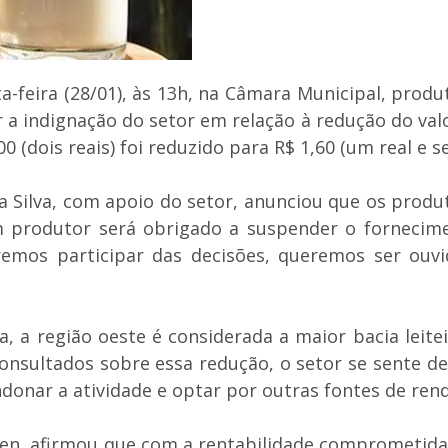
a-feira (28/01), às 13h, na Câmara Municipal, produ
a indignação do setor em relação à redução do valor
00 (dois reais) foi reduzido para R$ 1,60 (um real e 
da Silva, com apoio do setor, anunciou que os prod
hum produtor será obrigado a suspender o fornecim
emos participar das decisões, queremos ser ouvid
, a região oeste é considerada a maior bacia leite
onsultados sobre essa redução, o setor se sente des
onar a atividade e optar por outras fontes de rend
en, afirmou que com a rentabilidade comprometida,