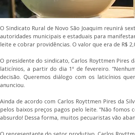
O Sindicato Rural de Novo São Joaquim reunirá sext
autoridades municipais e estaduais para manifestar 
leite e cobrar providências. O valor que era de R$ 2,
O presidente do sindicato, Carlos Royttmen Pires 
laticínios, a partir do dia 1º de fevereiro. “Nen
decisão. Queremos diálogo com os laticínios quer
anunciou.
Ainda de acordo com Carlos Royttmen Pires da Silva
pelos baixos preços pagos pelo leite. “Não fomos c
absurdo! Dessa forma, muitos pecuaristas vão aband
O representante do setor produtivo, Carlos Royttm