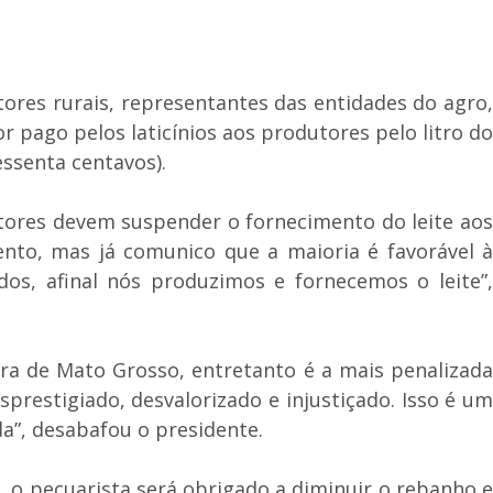
tores rurais, representantes das entidades do agro,
 pago pelos laticínios aos produtores pelo litro do
sessenta centavos).
utores devem suspender o fornecimento do leite aos
ento, mas já comunico que a maioria é favorável à
os, afinal nós produzimos e fornecemos o leite”,
ira de Mato Grosso, entretanto é a mais penalizada
prestigiado, desvalorizado e injustiçado. Isso é um
a”, desabafou o presidente.
 o pecuarista será obrigado a diminuir o rebanho e