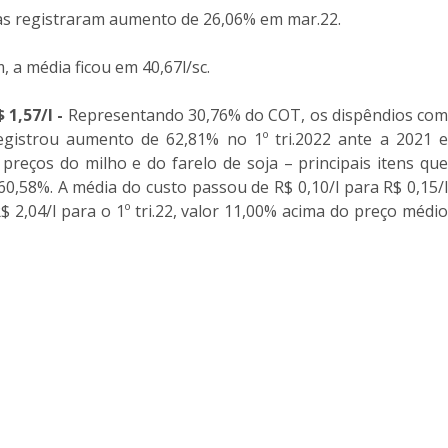
iras registraram aumento de 26,06% em mar.22.
 a média ficou em 40,67l/sc.
 1,57/l -
Representando 30,76% do COT, os dispêndios co
egistrou aumento de 62,81% no 1º tri.2022 ante a 2021 e
preços do milho e do farelo de soja – principais itens que
,58%. A média do custo passou de R$ 0,10/l para R$ 0,15/l
2,04/l para o 1º tri.22, valor 11,00% acima do preço médio