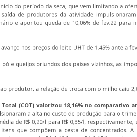
 início do período da seca, que vem limitando a of
 saída de produtores da atividade impulsionara
cenário e apontou queda de 10,06% de fev.22 para 
vanço nos preços do leite UHT de 1,45% ante a fev.2
 pó e queijos oriundos dos países vizinhos, as imp
o produtor, a relação de troca com o milho caiu 2,
 Total (COT) valorizou 18,16% no comparativo an
sionaram a alta no custo de produção para o trime
édia de R$ 0,20/l para R$ 0,35/l, respectivamente, 
is itens que compõem a cesta de concentrados. 