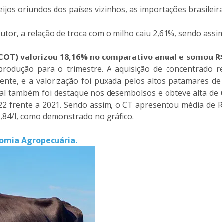
eijos oriundos dos países vizinhos, as importações brasile
or, a relação de troca com o milho caiu 2,61%, sendo assim,
(COT) valorizou 18,16% no comparativo anual e somou R$
produção para o trimestre. A aquisição de concentrado r
ente, e a valorização foi puxada pelos altos patamares de 
 também foi destaque nos desembolsos e obteve alta de 60
 frente a 2021. Sendo assim, o CT apresentou média de R$ 
,84/l, como demonstrado no gráfico.
nomia Agropecuária.