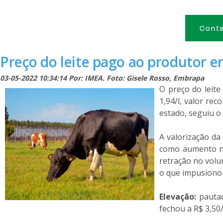
Preço do leite pago ao produtor e
03-05-2022 10:34:14 Por: IMEA. Foto: Gisele Rosso, Embrapa
O preço do leit
1,94/l, valor rec
estado, seguiu o
A valorização da
como aumento no
retração no volum
o que impusionou
Elevação:
pautad
fechou a R$ 3,50/