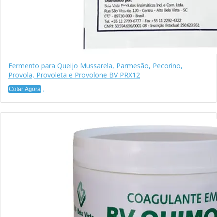
Fermento para Queijo Mussarela, Parmesão, Pecorino,
Provola, Provoleta e Provolone BV PRX12
Cotar Agora