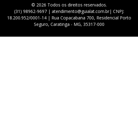
© 2026 Todos os direitos reservados.
(31) 98962-9697 | atendimento@guialat.com.br| CNPJ:
18.200.952/0001-14 | Rua Copacabana 700, Residencial Porto
Seguro, Caratinga - MG, 35317-000