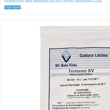
Estabilizante para Requeijão BV REQ Amido Modificado 25Kg
Cotar Agora