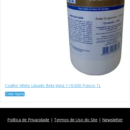
Coalho Vitelo Líquido Bela Vista 1:10.000 Frasco 1L
Cotar Agora
Política de Privacidade
|
Termos de Uso do Site
|
Newsletter