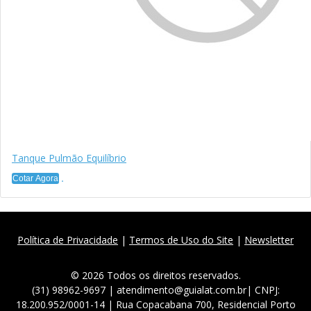
Tanque Pulmão Equilíbrio
Cotar Agora
Política de Privacidade
|
Termos de Uso do Site
|
Newsletter
© 2026 Todos os direitos reservados.
(31) 98962-9697 | atendimento@guialat.com.br| CNPJ:
18.200.952/0001-14 | Rua Copacabana 700, Residencial Porto