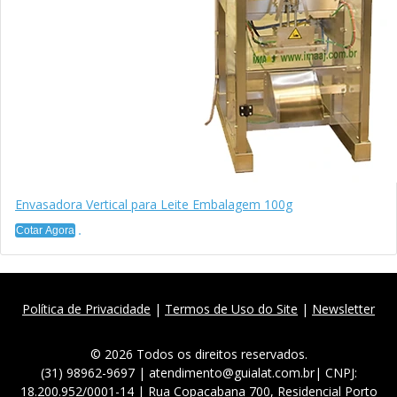
Envasadora Vertical para Leite Embalagem 100g
Cotar Agora
Política de Privacidade
|
Termos de Uso do Site
|
Newsletter
© 2026 Todos os direitos reservados.
(31) 98962-9697 | atendimento@guialat.com.br| CNPJ:
18.200.952/0001-14 | Rua Copacabana 700, Residencial Porto