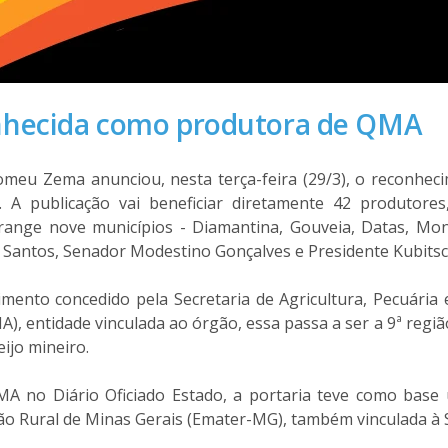
nhecida como produtora de QMA
meu Zema anunciou, nesta terça-feira (29/3), o reconhec
. A publicação vai beneficiar diretamente 42 produtores
brange nove municípios - Diamantina, Gouveia, Datas, Mo
os Santos, Senador Modestino Gonçalves e Presidente Kubits
ento concedido pela Secretaria de Agricultura, Pecuária 
A), entidade vinculada ao órgão, essa passa a ser a 9ª reg
eijo mineiro.
IMA no Diário Oficiado Estado, a portaria teve como base
ão Rural de Minas Gerais (Emater-MG), também vinculada à 