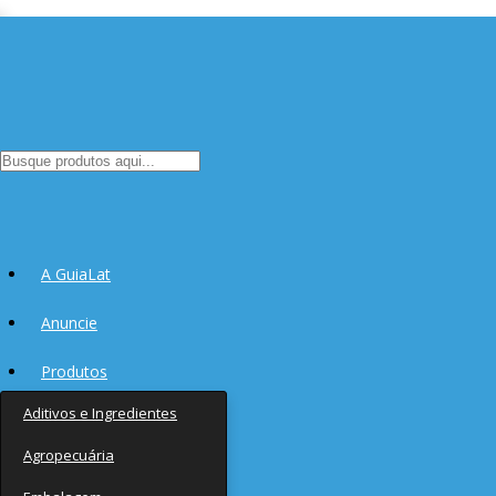
A GuiaLat
Anuncie
Produtos
Aditivos e Ingredientes
Fornecedores
Agropecuária
Notícias