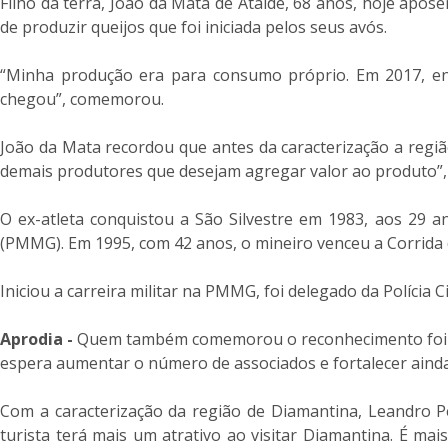
Filho da terra, João da Mata de Ataíde, 68 anos, hoje apos
de produzir queijos que foi iniciada pelos seus avós.
“Minha produção era para consumo próprio. Em 2017, enx
chegou”, comemorou.
João da Mata recordou que antes da caracterização a regiã
demais produtores que desejam agregar valor ao produto”,
O ex-atleta conquistou a São Silvestre em 1983, aos 29 a
(PMMG). Em 1995, com 42 anos, o mineiro venceu a Corrida 
Iniciou a carreira militar na PMMG, foi delegado da Polícia
Aprodia -
Quem também comemorou o reconhecimento foi o p
espera aumentar o número de associados e fortalecer ainda
Com a caracterização da região de Diamantina, Leandro Pe
turista terá mais um atrativo ao visitar Diamantina. É m