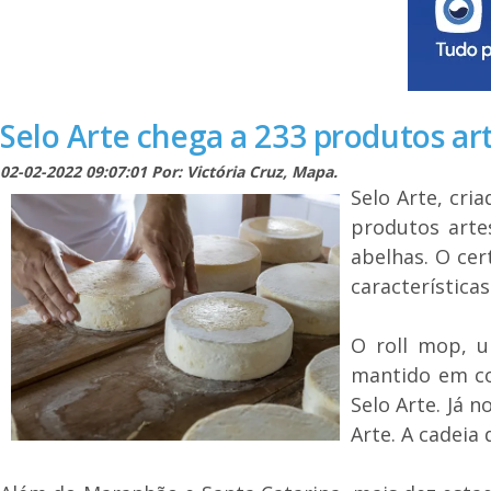
Selo Arte chega a 233 produtos ar
02-02-2022 09:07:01 Por: Victória Cruz, Mapa.
Selo Arte, cri
produtos arte
abelhas. O ce
características
O roll mop, u
mantido em co
Selo Arte. Já 
Arte. A cadeia