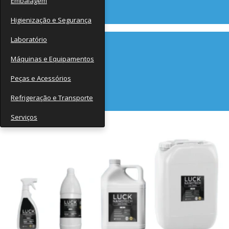
Embalagem
Contato
Higienização e Segurança
Laboratório
Máquinas e Equipamentos
Peças e Acessórios
Refrigeração e Transporte
Serviços