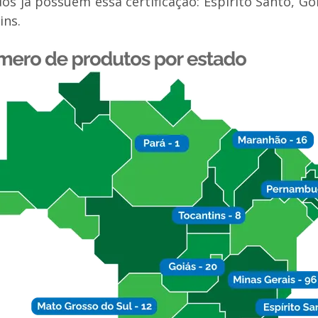
s já possuem essa certificação: Espírito Santo, Goi
ins.