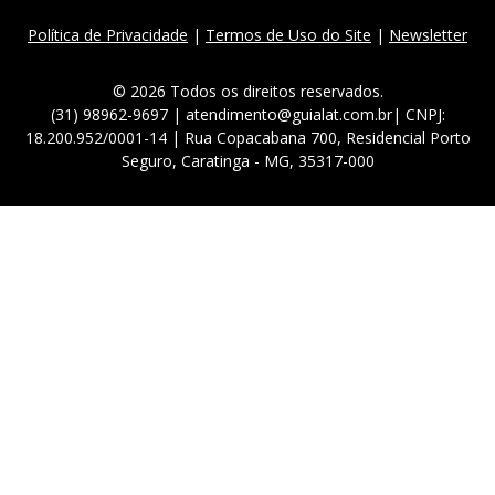
Política de Privacidade
|
Termos de Uso do Site
|
Newsletter
© 2026 Todos os direitos reservados.
(31) 98962-9697 | atendimento@guialat.com.br| CNPJ:
18.200.952/0001-14 | Rua Copacabana 700, Residencial Porto
Seguro, Caratinga - MG, 35317-000